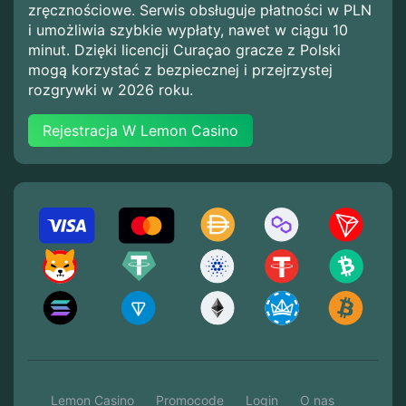
zręcznościowe. Serwis obsługuje płatności w PLN
i umożliwia szybkie wypłaty, nawet w ciągu 10
minut. Dzięki licencji Curaçao gracze z Polski
mogą korzystać z bezpiecznej i przejrzystej
rozgrywki w 2026 roku.
Rejestracja W Lemon Casino
Lemon Casino
Promocode
Login
O nas